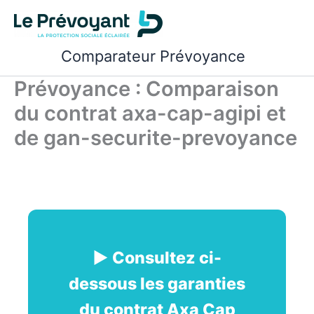
Aller
au
contenu
Comparateur Prévoyance
Prévoyance : Comparaison
du contrat axa-cap-agipi et
de gan-securite-prevoyance
► Consultez ci-
dessous les garanties
du contrat Axa Cap