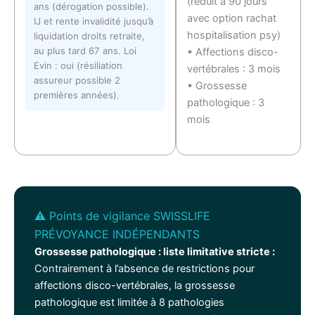
(réduit à 90 jours
ans (dérogation possible).
avec option rachat
IJ et rente invalidité jusqu’à
hospitalisation psy)
liquidation droits retraite,
au plus tard 67 ans. Loi
• Affections disco-
Evin : oui (résiliation
vertébrales : 3 mois
assureur possible 2
• Grossesse
premières années).
pathologique : 3
mois
⚠️ Points de vigilance SWISSLIFE
PRÉVOYANCE INDÉPENDANTS
Grossesse pathologique : liste limitative stricte :
Contrairement à l’absence de restrictions pour
affections disco-vertébrales, la grossesse
pathologique est limitée à 8 pathologies