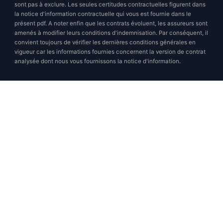
sont pas à exclure. Les seules certitudes contractuelles figurent dans
la notice d'information contractuelle qui vous est fournie dans le
présent pdf. A noter enfin que les contrats évoluent, les assureurs sont
amenés à modifier leurs conditions d'indemnisation. Par conséquent, il
convient toujours de vérifier les dernières conditions générales en
vigueur car les informations fournies concernent la version de contrat
analysée dont nous vous fournissons la notice d'information.