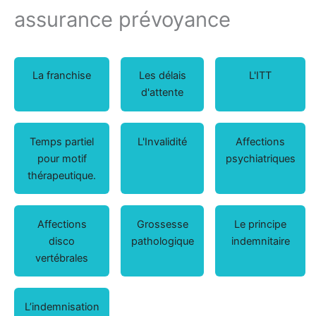
assurance prévoyance
La franchise
Les délais
L'ITT
d'attente
Temps partiel
L'Invalidité
Affections
pour motif
psychiatriques
thérapeutique.
Affections
Grossesse
Le principe
disco
pathologique
indemnitaire
vertébrales
L’indemnisation