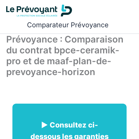
Aller
au
contenu
Comparateur Prévoyance
Prévoyance : Comparaison
du contrat bpce-ceramik-
pro et de maaf-plan-de-
prevoyance-horizon
► Consultez ci-
dessous les garanties