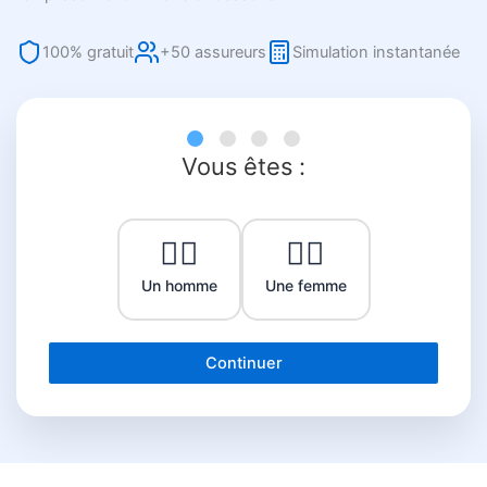
100% gratuit
+50 assureurs
Simulation instantanée
Vous êtes :
👨‍⚕️
👩‍⚕️
Un homme
Une femme
Continuer