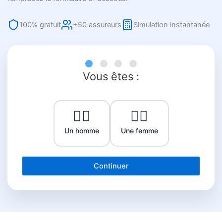
100% gratuit
+50 assureurs
Simulation instantanée
Vous êtes :
👨‍⚕️
👩‍⚕️
Un homme
Une femme
Continuer