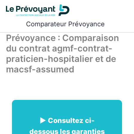
Aller
au
contenu
Comparateur Prévoyance
Prévoyance : Comparaison
du contrat agmf-contrat-
praticien-hospitalier et de
macsf-assumed
► Consultez ci-
dessous les garanties