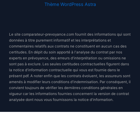
Thème WordPress Astra
Le site comparateur-prevoyance.com fournit des informations qui sont
données à titre purement informatif et les interprétations et
commentaires relatifs aux contrats ne constituent en aucun cas des
certitudes. En dépit du soin apporté à l'analyse du contrat par nos
experts en prévoyance, des erreurs d'interprétation ou omissions ne
sont pas à exclure. Les seules certitudes contractuelles figurent dans
la notice d'information contractuelle qui vous est fournie dans le
présent pdf. A noter enfin que les contrats évoluent, les assureurs sont
amenés à modifier leurs conditions d'indemnisation. Par conséquent, il
convient toujours de vérifier les dernières conditions générales en
vigueur car les informations fournies concernent la version de contrat
analysée dont nous vous fournissons la notice d'information.