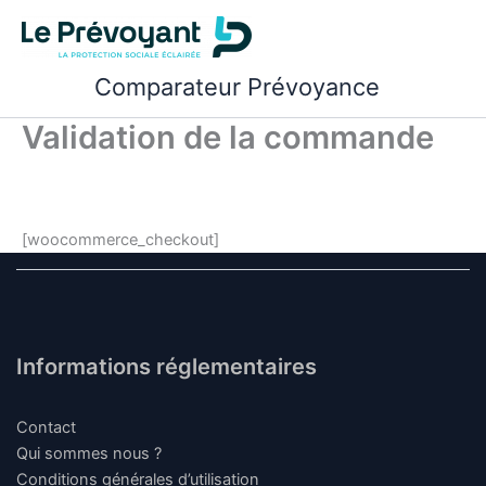
Aller
au
contenu
Comparateur Prévoyance
Validation de la commande
[woocommerce_checkout]
Informations réglementaires
Contact
Qui sommes nous ?
Conditions générales d’utilisation